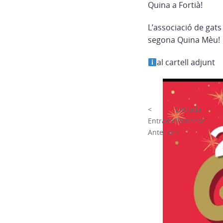
Quina a Fortià!
L’associació de gat
segona Quina Mèu!
al cartell adjunt
<
Entrada
Entrada
Posterior
Anterior
>