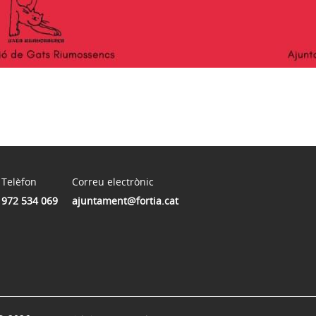
Telèfon
Correu electrònic
972 534 069
ajuntament@fortia.cat