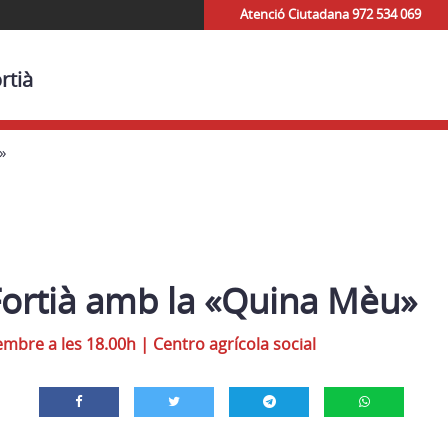
Atenció Ciutadana 972 534 069
rtià
»
Fortià amb la «Quina Mèu»
mbre a les 18.00h
|
Centro agrícola social