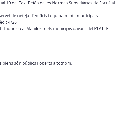
ual 19 del Text Refós de les Normes Subsidiàries de Fortià a
servei de neteja d’edificis i equipaments municipals
rèdit 4/26
ret d’adhesió al Manifest dels municipis davant del PLATER
 plens són públics i oberts a tothom.