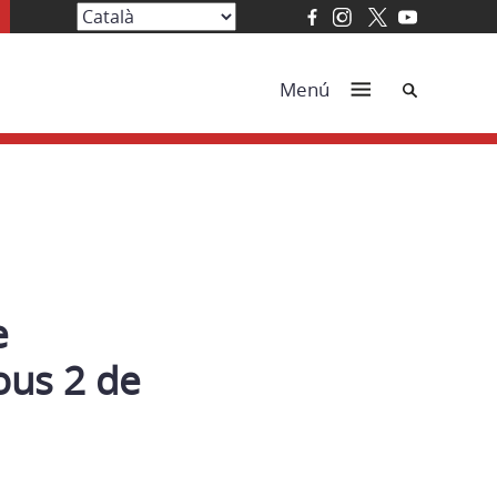
Cerca
Menú
e
ous 2 de