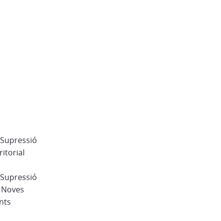
 Supressió
itorial
 Supressió
s Noves
nts