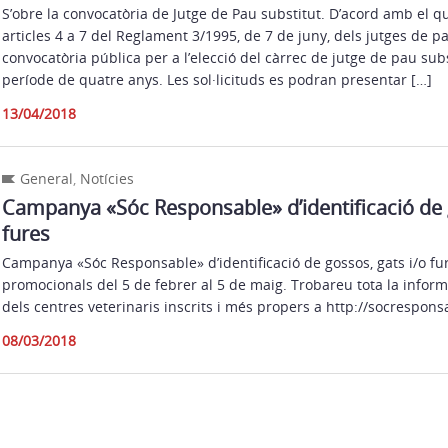
S’obre la convocatòria de Jutge de Pau substitut. D’acord amb el q
articles 4 a 7 del Reglament 3/1995, de 7 de juny, dels jutges de pa
convocatòria pública per a l’elecció del càrrec de jutge de pau subs
període de quatre anys. Les sol·licituds es podran presentar […]
13/04/2018
General
,
Notícies
Campanya «Sóc Responsable» d’identificació de g
fures
Campanya «Sóc Responsable» d’identificació de gossos, gats i/o fu
promocionals del 5 de febrer al 5 de maig. Trobareu tota la infor
dels centres veterinaris inscrits i més propers a http://socrespons
08/03/2018