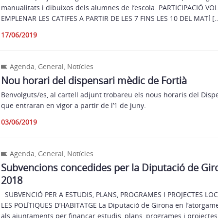
manualitats i dibuixos dels alumnes de l’escola. PARTICIPACIÓ V
EMPLENAR LES CATIFES A PARTIR DE LES 7 FINS LES 10 DEL MATÍ [
17/06/2019
Agenda
,
General
,
Notícies
Nou horari del dispensari mèdic de Fortià
Benvolguts/es, al cartell adjunt trobareu els nous horaris del Disp
que entraran en vigor a partir de l’1 de juny.
03/06/2019
Agenda
,
General
,
Notícies
Subvencions concedides per la Diputació de Giro
2018
SUBVENCIÓ PER A ESTUDIS, PLANS, PROGRAMES I PROJECTES LOC
LES POLÍTIQUES D’HABITATGE La Diputació de Girona en l’atorgame
als ajuntaments per finançar estudis, plans, programes i projectes 