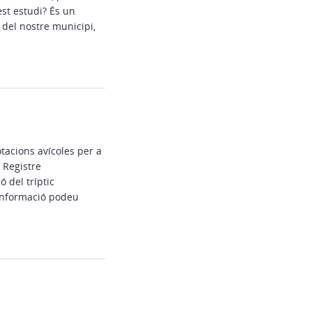
est estudi? És un
 del nostre municipi,
tacions avícoles per a
 Registre
 del tríptic
 informació podeu