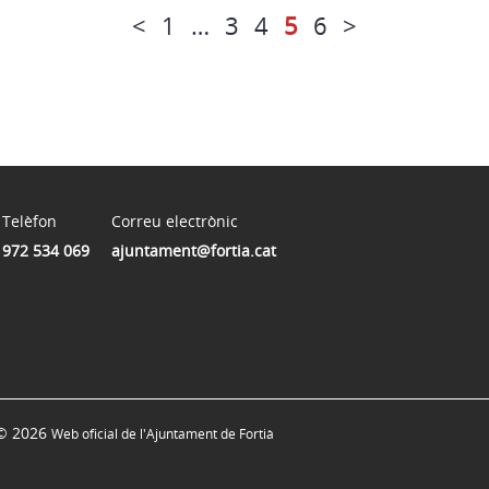
<
1
…
3
4
5
6
>
Telèfon
Correu electrònic
972 534 069
ajuntament@fortia.cat
© 2026
Web oficial de l'Ajuntament de Fortià