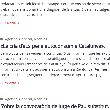
redactar un estudi local d’habitatge. Per què ens ha de servir aqu
treball que ens donarà una diagnosi de la situació dels habitatges
(estat de conservació, […]
06/07/2018
Agenda
,
General
,
Notícies
«La cria d’aus per a autoconsum a Catalunya».
Benvolguts veïns i veïnes, a continuació us informem que les explo
autoconsum són activitats que obligatòriament s’han d’inscriure al
d’explotacions ramaderes de Catalunya. És per això que fem difusió
informatiu «La cria d’aus per a autoconsum a Catalunya. Per més
consultar l’enllaç següent del departament d’ Agricultura. […]
08/05/2018
Agenda
,
General
,
Notícies
S’obre la convocatòria de Jutge de Pau substitut.