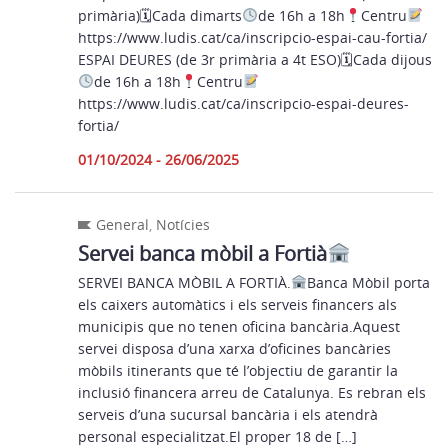
primària)🗓Cada dimarts
de 16h a 18h
Centru
https://www.ludis.cat/ca/inscripcio-espai-cau-fortia/
ESPAI DEURES (de 3r primària a 4t ESO)🗓Cada dijous
de 16h a 18h
Centru
https://www.ludis.cat/ca/inscripcio-espai-deures-
fortia/
01/10/2024 - 26/06/2025
General
,
Notícies
Servei banca mòbil a Fortià
SERVEI BANCA MÒBIL A FORTIÀ.
Banca Mòbil porta
els caixers automàtics i els serveis financers als
municipis que no tenen oficina bancària.Aquest
servei disposa d’una xarxa d’oficines bancàries
mòbils itinerants que té l’objectiu de garantir la
inclusió financera arreu de Catalunya. Es rebran els
serveis d’una sucursal bancària i els atendrà
personal especialitzat.El proper 18 de […]