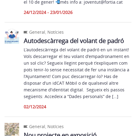
el 10 de gener!
més info a: joventut@fortia.cat
24/12/2024 - 23/01/2026
General
,
Notícies
Autodescàrrega del volant de padró
L’autodescàrrega del volant de padró en un instant!
Vols descarregar el teu volant d’empadronament en
un sol clic? Segueix llegint perquè t’expliquem com
pots tenir-lo sense necessitat de fer una instància a
l’Ajuntament! Com puc descarregar-lo? Has de
disposar d’un idCAT Mòbil o de qualsevol altre
mecanisme d’identitat digital. Segueix els passos
següents: Accedeix a “Dades personals” de […]
02/12/2024
General
,
Notícies
Nou projecte en exposició