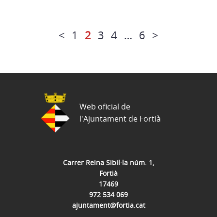
<
1
2
3
4
…
6
>
Web oficial de
l'Ajuntament de Fortià
Carrer Reina Sibil·la núm. 1,
Fortià
17469
972 534 069
ajuntament@fortia.cat