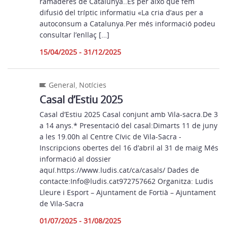
ramaderes de Catalunya..És per això que fem
difusió del tríptic informatiu «La cria d’aus per a
autoconsum a Catalunya.Per més informació podeu
consultar l’enllaç […]
15/04/2025 - 31/12/2025
General
,
Notícies
Casal d’Estiu 2025
Casal d’Estiu 2025 Casal conjunt amb Vila-sacra.De 3
a 14 anys.* Presentació del casal:Dimarts 11 de juny
a les 19.00h al Centre Cívic de Vila-Sacra -
Inscripcions obertes del 16 d’abril al 31 de maig Més
informació al dossier
aquí.https://www.ludis.cat/ca/casals/ Dades de
contacte:Info@ludis.cat972757662 Organitza: Ludis
Lleure i Esport – Ajuntament de Fortià – Ajuntament
de Vila-Sacra
01/07/2025 - 31/08/2025