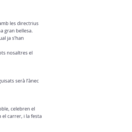
amb les directrius
na gran bellesa.
al ja s’han
ts nosaltres el
uisats serà l’ànec
ble, celebren el
el carrer, i la festa