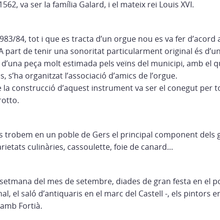
562, va ser la família Galard, i el mateix rei Louis XVI.
1983/84, tot i que es tracta d’un orgue nou es va fer d’acord 
A part de tenir una sonoritat particularment original és d’u
 d’una peça molt estimada pels veïns del municipi, amb el qu
s, s’ha organitzat l’associació d’amics de l’orgue.
 la construcció d’aquest instrument va ser el conegut per to
otto.
ns trobem en un poble de Gers el principal component dels g
arietats culinàries, cassoulette, foie de canard…
 setmana del mes de setembre, diades de gran festa en el po
l, el saló d’antiquaris en el marc del Castell -, els pintors en 
amb Fortià.