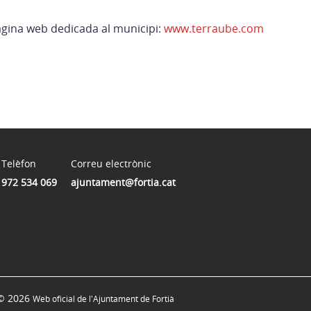
pàgina web dedicada al municipi:
www.terraube.com
Telèfon
Correu electrònic
972 534 069
ajuntament@fortia.cat
© 2026
Web oficial de l'Ajuntament de Fortià