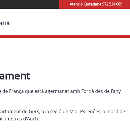
Atenció Ciutadana 972 534 069
rtià
ament
e de França que està agermanat amb Fortià des de l’any
partament de Gers, a la regió de Midi-Pyrénées, al nord de
uilòmetres d’Auch.