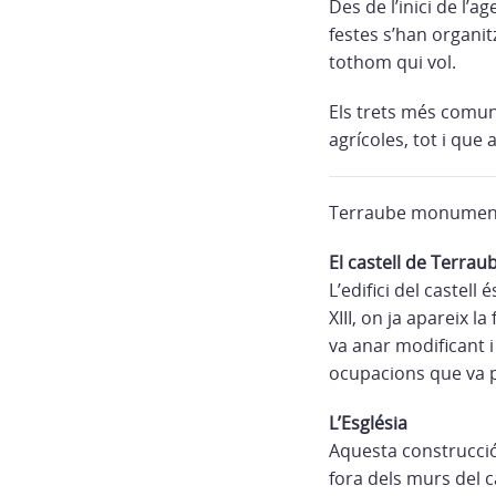
Des de l’inici de l
festes s’han organitz
tothom qui vol.
Els trets més comun
agrícoles, tot i que
Terraube monument
El castell de Terrau
L’edifici del castel
XIII, on ja apareix l
va anar modificant 
ocupacions que va pat
L’Església
Aquesta construcció
fora dels murs del c