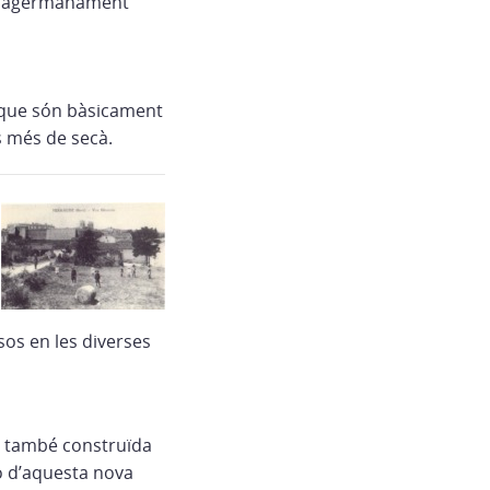
agermanament
i que són bàsicament
és més de secà.
sos en les diverses
 i també construïda
ió d’aquesta nova