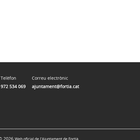
Telèfon
Correu electrònic
972 534 069
ajuntament@fortia.cat
© 2026
Web oficial de l'Ajuntament de Fortià