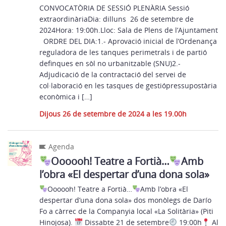
CONVOCATÒRIA DE SESSIÓ PLENÀRIA Sessió
extraordinàriaDia: dilluns 26 de setembre de
2024Hora: 19:00h.Lloc: Sala de Plens de l’Ajuntament
ORDRE DEL DIA:1.- Aprovació inicial de l’Ordenança
reguladora de les tanques perimetrals i de partió
definques en sòl no urbanitzable (SNU)2.-
Adjudicació de la contractació del servei de
col·laboració en les tasques de gestiópressupostària
econòmica i […]
Dijous 26 de setembre de 2024 a les 19.00h
Agenda
Oooooh! Teatre a Fortià…
Amb
l’obra «El despertar d’una dona sola»
Oooooh! Teatre a Fortià…
Amb l’obra «El
despertar d’una dona sola» dos monòlegs de Darío
Fo a càrrec de la Companyia local «La Solitària» (Piti
Hinojosa).
Dissabte 21 de setembre
19:00h
Al