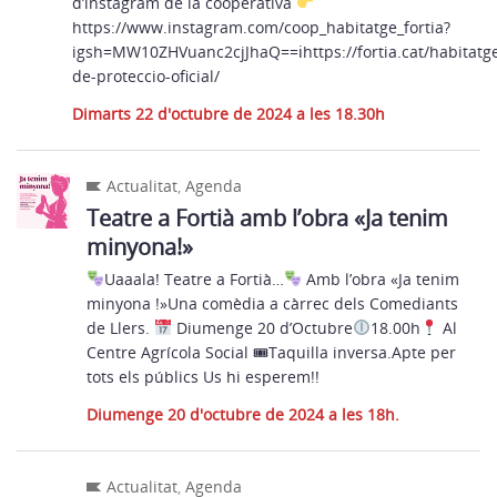
d’instagram de la cooperativa
https://www.instagram.com/coop_habitatge_fortia?
igsh=MW10ZHVuanc2cjJhaQ==ℹhttps://fortia.cat/habitatge
de-proteccio-oficial/
Dimarts 22 d'octubre de 2024 a les 18.30h
Actualitat
,
Agenda
Teatre a Fortià amb l’obra «Ja tenim
minyona!»
Uaaala! Teatre a Fortià…
Amb l’obra «Ja tenim
minyona !»Una comèdia a càrrec dels Comediants
de Llers.
Diumenge 20 d’Octubre
18.00h
Al
Centre Agrícola Social 🎟Taquilla inversa.Apte per
tots els públics Us hi esperem!!
Diumenge 20 d'octubre de 2024 a les 18h.
Actualitat
,
Agenda