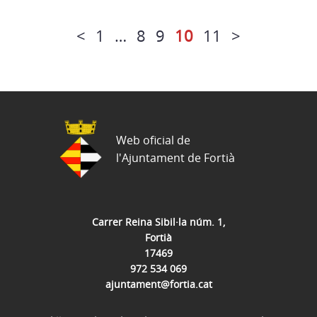
<
1
…
8
9
10
11
>
Web oficial de
l'Ajuntament de Fortià
Carrer Reina Sibil·la núm. 1,
Fortià
17469
972 534 069
ajuntament@fortia.cat